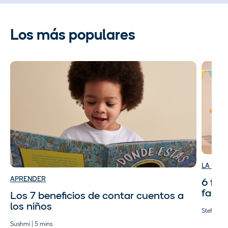
Los más populares
LA HOR
APRENDER
6 for
famil
Los 7 beneficios de contar cuentos a
los niños
Stefan Psa
Sushmi | 5 mins