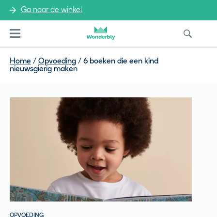
Ga naar de winkel
Menu
Home
/
Opvoeding
/
6 boeken die een kind
nieuwsgierig maken
OPVOEDING