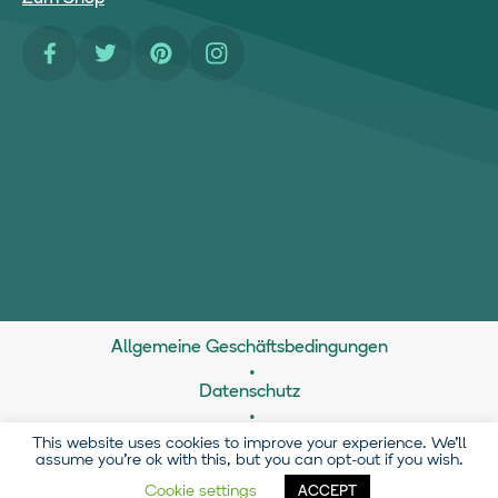
Facebook
Twitter
Pinterest
Instagram
Allgemeine Geschäftsbedingungen
Datenschutz
21 Brownlow Mews, London, WC1N 2LD
This website uses cookies to improve your experience. We'll
assume you're ok with this, but you can opt-out if you wish.
Lostmy.name Ltd (trading as Wonderbly, Reg Co.
Cookie settings
ACCEPT