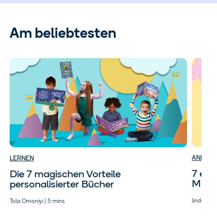
Am beliebtesten
ANLÄSS
LERNEN
7 en
Die 7 magischen Vorteile
Mutt
personalisierter Bücher
lindawond
Tola Omoniyi | 5 mins